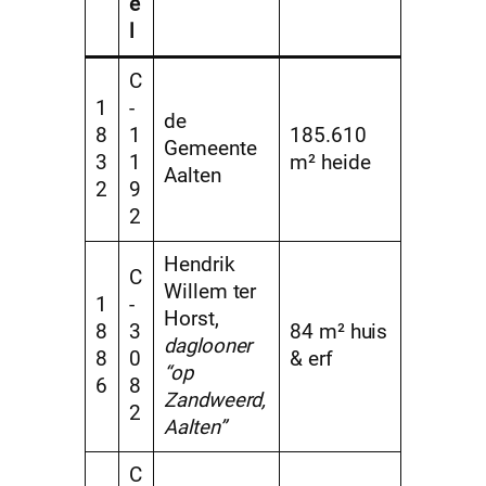
e
l
C
1
-
de
8
1
185.610
Gemeente
3
1
m² heide
Aalten
2
9
2
Hendrik
C
Willem ter
1
-
Horst,
8
3
84 m² huis
daglooner
8
0
& erf
“op
6
8
Zandweerd,
2
Aalten”
C