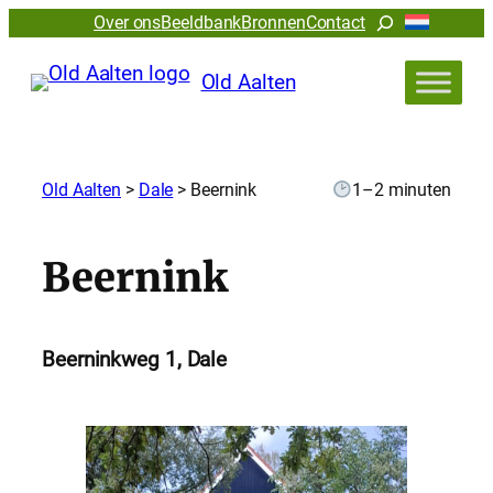
Zoeken
Over ons
Beeldbank
Bronnen
Contact
Old Aalten
Old Aalten
>
Dale
>
Beernink
1–2 minuten
Beernink
Beerninkweg 1, Dale