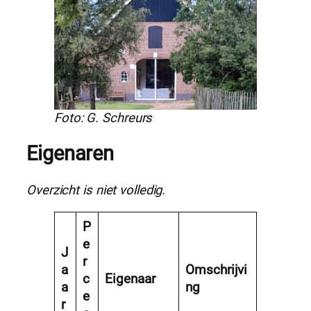
Foto: G. Schreurs
Eigenaren
Overzicht is niet volledig.
P
e
J
r
a
Omschrijvi
c
Eigenaar
a
ng
e
r