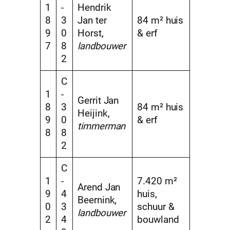
1
-
Hendrik
8
3
Jan ter
84 m² huis
9
0
Horst,
& erf
7
8
landbouwer
2
C
1
-
Gerrit Jan
8
3
84 m² huis
Heijink,
9
0
& erf
timmerman
8
8
2
C
1
-
7.420 m²
Arend Jan
9
4
huis,
Beernink,
0
3
schuur &
landbouwer
2
4
bouwland