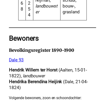
Nijman,
schuur,
6
2
landbouwst
bouw-,
8
5
er
grasland
4
Bewoners
Bevolkingsregister 1890-1900
Dale 93
Hendrik Willem ter Horst
(Aalten, 15-01-
1822),
landbouwer
Hendrika Berendina Heijink
(Dale, 21-04-
1824)
Volgende bewoners, zoon en schoondochter: