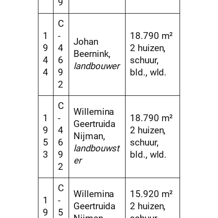
9
C
1
-
18.790 m²
Johan
9
4
2 huizen,
Beernink,
4
6
schuur,
landbouwer
4
9
bld., wld.
2
C
Willemina
1
-
18.790 m²
Geertruida
9
4
2 huizen,
Nijman,
5
6
schuur,
landbouwst
3
9
bld., wld.
er
2
C
Willemina
15.920 m²
1
-
Geertruida
2 huizen,
9
5