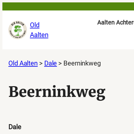
Ga
naar
Aalten Achter
Old
de
Aalten
inhoud
Old Aalten
>
Dale
>
Beerninkweg
Beerninkweg
Dale