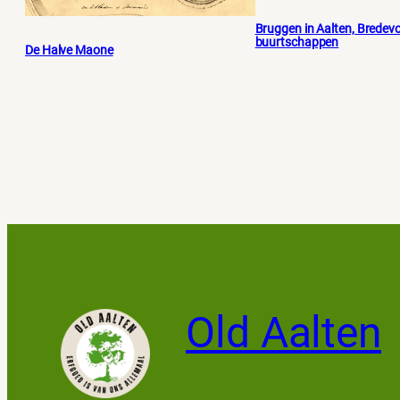
Bruggen in Aalten, Bredevo
buurtschappen
De Halve Maone
Old Aalten