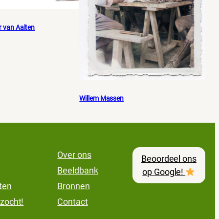
r van Aalten
Willem Massen
Over ons
Beoordeel ons
Beeldbank
op Google!
lten
Bronnen
zocht!
Contact