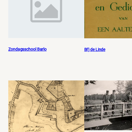
Zondagsschool Barlo
Bi’j de Linde