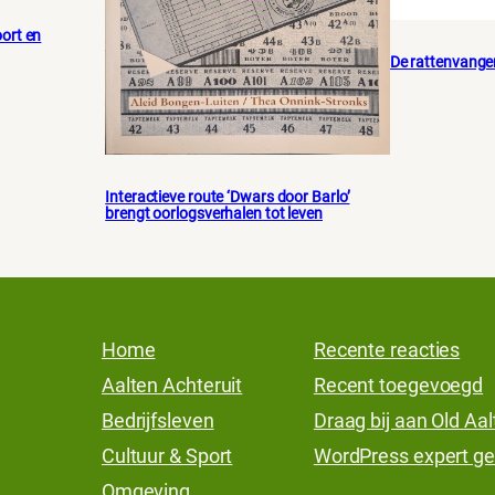
ort en
De rattenvange
Interactieve route ‘Dwars door Barlo’
brengt oorlogsverhalen tot leven
Home
Recente reacties
Aalten Achteruit
Recent toegevoegd
Bedrijfsleven
Draag bij aan Old Aa
Cultuur & Sport
WordPress expert ge
Omgeving