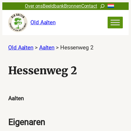
Ga
Zoeken
Over ons
Beeldbank
Bronnen
Contact
naar
de
Old Aalten
inhoud
Old Aalten
>
Aalten
>
Hessenweg 2
Hessenweg 2
Aalten
Eigenaren