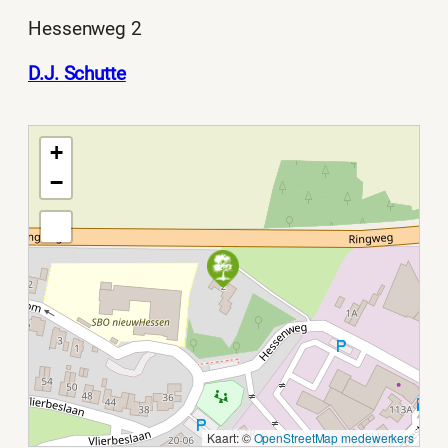
Hessenweg 2
D.J. Schutte
+
−
Kaart: ©
OpenStreetMap medewerkers