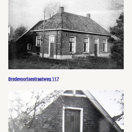
Bredevoortsestraatweg 117