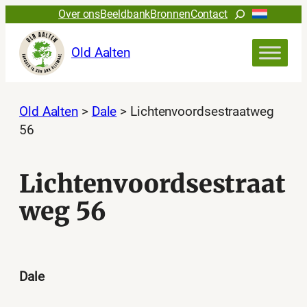
Ga
Zoeken
Over ons
Beeldbank
Bronnen
Contact
naar
de
Old Aalten
inhoud
Old Aalten
>
Dale
>
Lichtenvoordsestraatweg
56
Lichtenvoordsestraat
weg 56
Dale