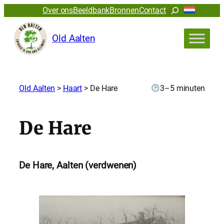
Zoeken
Over ons
Beeldbank
Bronnen
Contact
Old Aalten
Old Aalten
>
Haart
>
De Hare
3–5 minuten
De Hare
De Hare, Aalten (verdwenen)