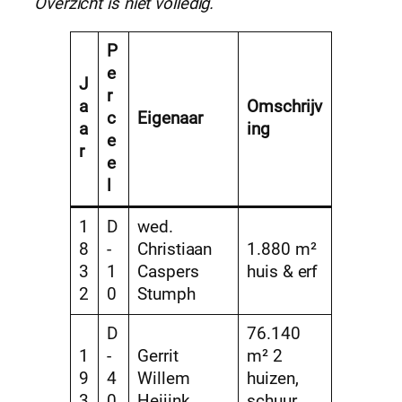
Overzicht is niet volledig.
P
e
J
r
a
Omschrijv
c
Eigenaar
a
ing
e
r
e
l
1
D
wed.
8
-
Christiaan
1.880 m²
3
1
Caspers
huis & erf
2
0
Stumph
D
76.140
1
-
Gerrit
m² 2
9
4
Willem
huizen,
3
0
Heijink,
schuur,