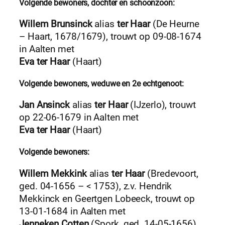
Volgende bewoners, dochter en schoonzoon:
Willem Brunsinck
alias
ter Haar
(De Heurne
– Haart, 1678/1679), trouwt op 09-08-1674
in Aalten met
Eva ter Haar
(Haart)
Volgende bewoners, weduwe en 2e echtgenoot:
Jan Ansinck
alias
ter Haar
(IJzerlo), trouwt
op 22-06-1679 in Aalten met
Eva ter Haar
(Haart)
Volgende bewoners:
Willem Mekkink
alias
ter Haar
(Bredevoort,
ged. 04-1656 – < 1753), z.v. Hendrik
Mekkinck en Geertgen Lobeeck, trouwt op
13-01-1684 in Aalten met
Jenneken Cotten
(Spork, ged. 14-05-1656)