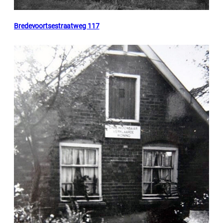
Bredevoortsestraatweg 117