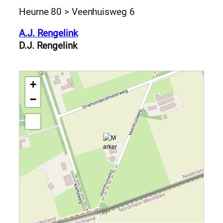
Heurne 80 > Veenhuisweg 6
A.J. Rengelink
D.J. Rengelink
+
−