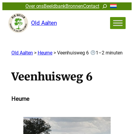
Zoeken
Over ons
Beeldbank
Bronnen
Contact
Old Aalten
Old Aalten
>
Heurne
>
Veenhuisweg 6
1–2 minuten
Veenhuisweg 6
Heurne