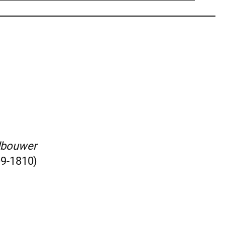
dbouwer
09-1810)