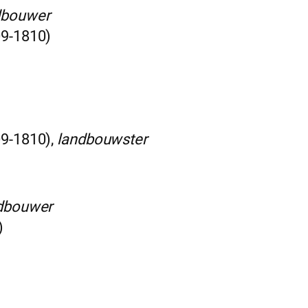
dbouwer
09-1810)
09-1810),
landbouwster
dbouwer
)