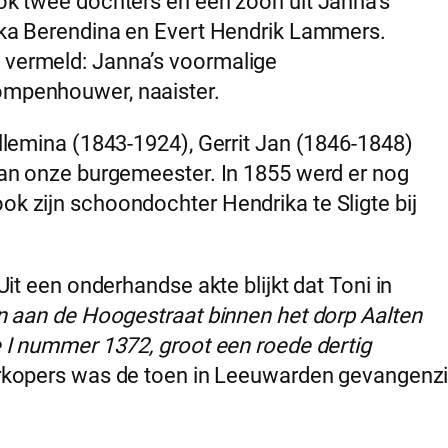
ok twee dochters en een zoon uit Janna’s
kka Berendina en Evert Hendrik Lammers.
 vermeld: Janna’s voormalige
ompenhouwer, naaister.
llemina (1843-1924), Gerrit Jan (1846-1848)
van onze burgemeester. In 1855 werd er nog
k zijn schoondochter Hendrika te Sligte bij
Uit een onderhandse akte blijkt dat Toni in
en aan de Hoogestraat binnen het dorp Aalten
 I nummer 1372, groot een roede dertig
erkopers was de toen in Leeuwarden gevangenzi