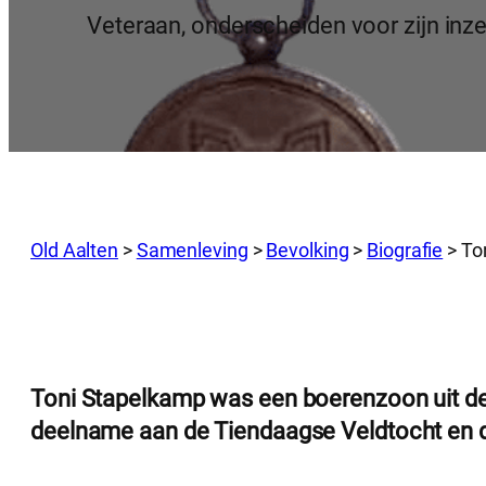
Veteraan, onderscheiden voor zijn inze
Old Aalten
>
Samenleving
>
Bevolking
>
Biografie
>
To
Toni Stapelkamp was een boerenzoon uit de A
deelname aan de Tiendaagse Veldtocht en d