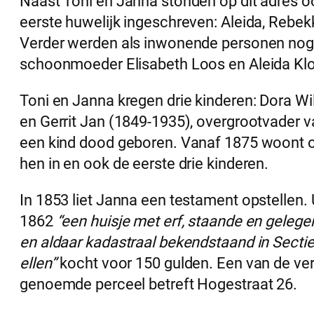
Naast Toni en Janna stonden op dit adres o
eerste huwelijk ingeschreven: Aleida, Rebe
Verder werden als inwonende personen nog
schoonmoeder Elisabeth Loos en Aleida Kl
Toni en Janna kregen drie kinderen: Dora Wi
en Gerrit Jan (1849-1935), overgrootvader 
een kind dood geboren. Vanaf 1875 woont oo
hen in en ook de eerste drie kinderen.
In 1853 liet Janna een testament opstellen. 
1862
“een huisje met erf, staande en geleg
en aldaar kadastraal bekendstaand in Sectie
ellen”
kocht voor 150 gulden. Een van de v
genoemde perceel betreft Hogestraat 26.