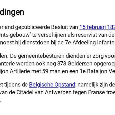
idingen
derland gepubliceerde Besluit van
15 februari 18
ts-gebouw’ te verschijnen als reservist van d
est hij dienstdoen bij de 7e Afdeeling Infanter
elden. De gemeentebesturen dienden er zorg voo
anterie werden ook nog 373 Geldersen opgeroep
ljon Artillerie met 59 man en een 1e Bataljon Ve
t tijdens de
Belgische Opstand
: namelijk zijn 
van de Citadel van Antwerpen tegen Franse troe
.