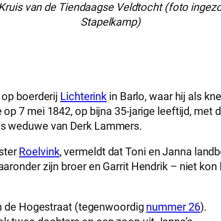
Kruis van de Tiendaagse Veldtocht (foto ingez
Stapelkamp)
h op boerderij
Lichterink
in Barlo, waar hij als kn
 op 7 mei 1842, op bijna 35-jarige leeftijd, met 
 was weduwe van Derk Lammers.
ster
Roelvink
, vermeldt dat Toni en Janna land
aaronder zijn broer en Garrit Hendrik – niet kon
 aan de Hogestraat (tegenwoordig
nummer 26
).