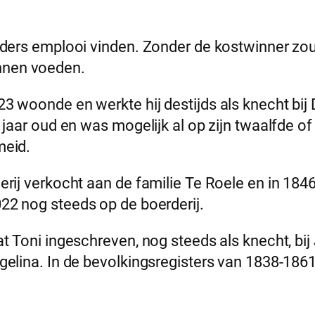
elders emplooi vinden. Zonder de kostwinner zo
nnen voeden.
3 woonde en werkte hij destijds als knecht bi
 jaar oud en was mogelijk al op zijn twaalfde of
meid.
erij verkocht aan de familie Te Roele en in 184
022 nog steeds op de boerderij.
t Toni ingeschreven, nog steeds als knecht, bij
elina. In de bevolkingsregisters van 1838-1861