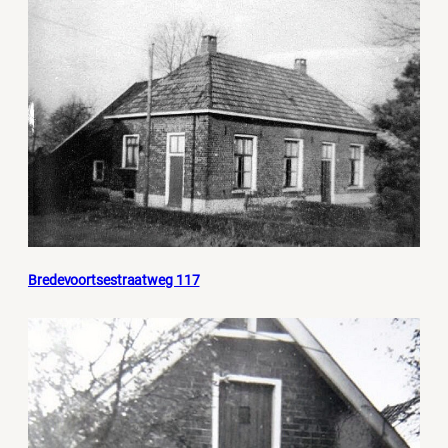
Bredevoortsestraatweg 117