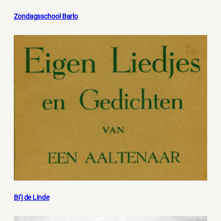
Zondagsschool Barlo
Bi’j de Linde