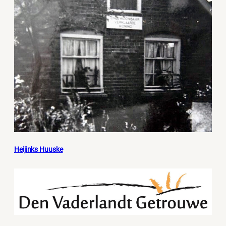
Heijinks Huuske