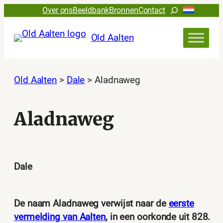
Ga
Zoeken
Over ons
Beeldbank
Bronnen
Contact
naar
de
Old Aalten
inhoud
Old Aalten
>
Dale
>
Aladnaweg
Aladnaweg
Dale
De naam Aladnaweg verwijst naar de
eerste
vermelding van Aalten
, in een oorkonde uit 828.