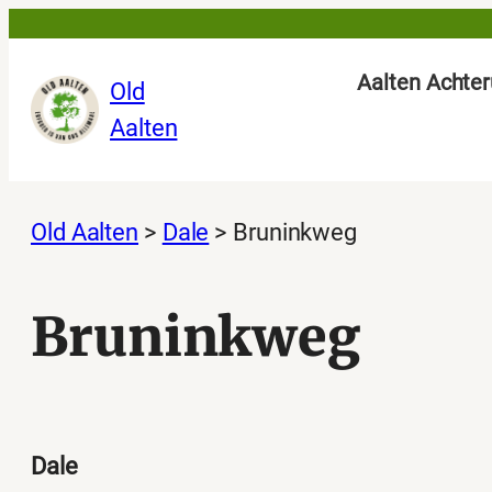
Ga
naar
Aalten Achter
Old
de
Aalten
inhoud
Old Aalten
>
Dale
>
Bruninkweg
Bruninkweg
Dale