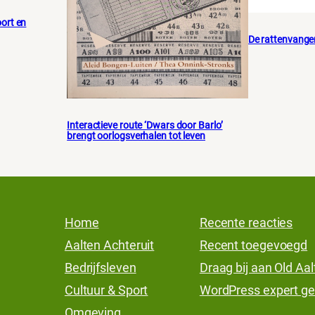
ort en
De rattenvange
Interactieve route ‘Dwars door Barlo’
brengt oorlogsverhalen tot leven
Home
Recente reacties
Aalten Achteruit
Recent toegevoegd
Bedrijfsleven
Draag bij aan Old Aa
Cultuur & Sport
WordPress expert ge
Omgeving