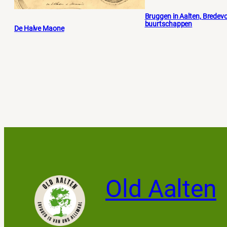
Bruggen in Aalten, Bredevo
buurtschappen
De Halve Maone
Old Aalten