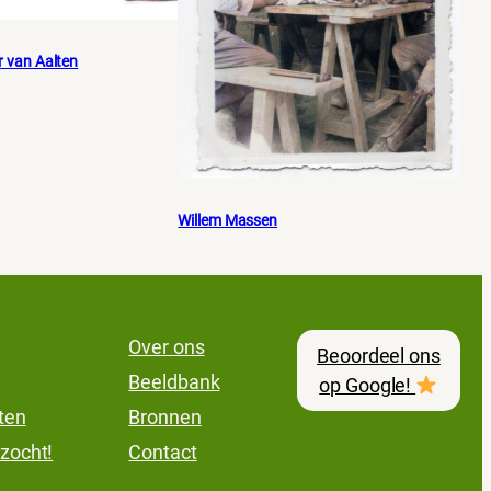
r van Aalten
Willem Massen
Over ons
Beoordeel ons
Beeldbank
op Google!
lten
Bronnen
zocht!
Contact