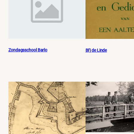
Zondagsschool Barlo
Bi’j de Linde