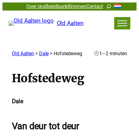
Zoeken
Over ons
Beeldbank
Bronnen
Contact
Old Aalten
Old Aalten
>
Dale
>
Hofstedeweg
1–2 minuten
Hofstedeweg
Dale
Van deur tot deur